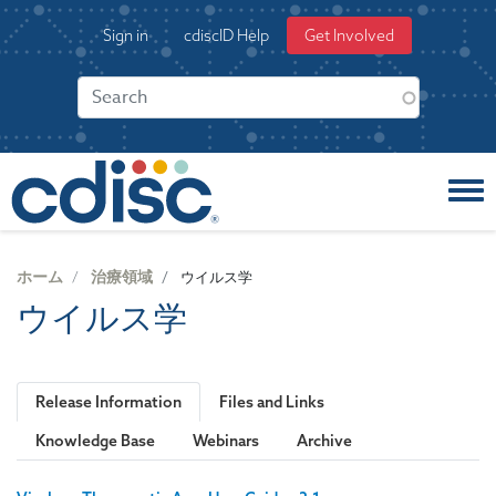
S
User
Sign in
cdiscID Help
Get Involved
k
account
i
menu
p
t
o
m
a
i
n
c
ホーム
治療領域
ウイルス学
o
ウイルス学
n
t
e
n
Release Information
Files and Links
t
Knowledge Base
Webinars
Archive