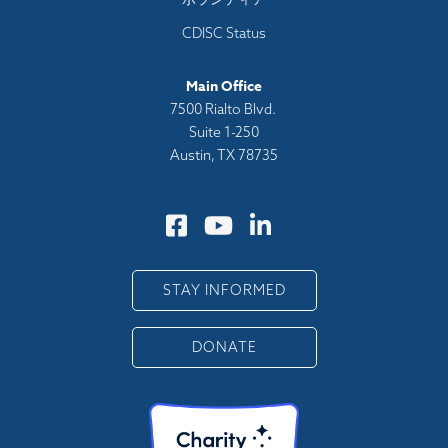
CDISC Status
Main Office
7500 Rialto Blvd.
Suite 1-250
Austin, TX 78735
STAY INFORMED
DONATE