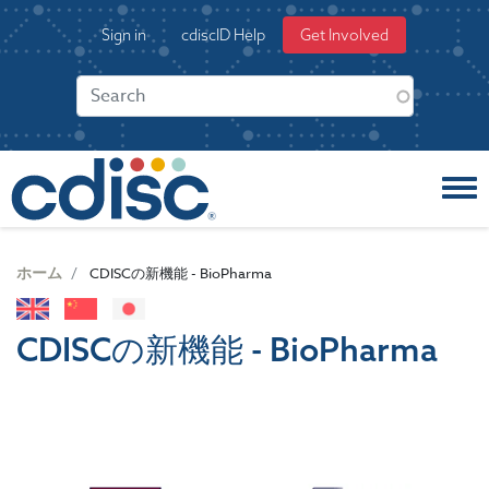
S
User
Sign in
cdiscID Help
Get Involved
k
account
i
menu
p
t
o
m
a
i
n
c
ホーム
CDISCの新機能 - BioPharma
o
n
t
CDISCの新機能 - BioPharma
e
n
t