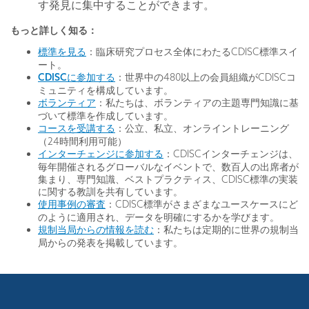
す発見に集中することができます。
もっと詳しく知る：
標準を見る
：臨床研究プロセス全体にわたるCDISC標準スイ
ート。
CDISCに参加する
：世界中の480以上の会員組織がCDISCコ
ミュニティを構成しています。
ボランティア
：私たちは、ボランティアの主題専門知識に基
づいて標準を作成しています。
コースを受講する
：公立、私立、オンライントレーニング
（24時間利用可能）
インターチェンジに参加する
：CDISCインターチェンジは、
毎年開催されるグローバルなイベントで、数百人の出席者が
集まり、専門知識、ベストプラクティス、CDISC標準の実装
に関する教訓を共有しています。
使用事例の審査
：CDISC標準がさまざまなユースケースにど
のように適用され、データを明確にするかを学びます。
規制当局からの情報を読む
：私たちは定期的に世界の規制当
局からの発表を掲載しています。