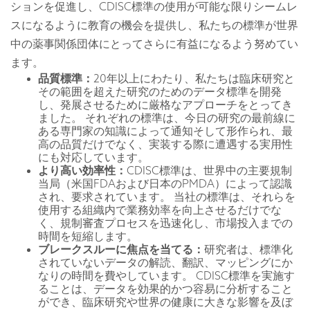
ションを促進し、CDISC標準の使用が可能な限りシームレ
スになるように教育の機会を提供し、私たちの標準が世界
中の薬事関係団体にとってさらに有益になるよう努めてい
ます。
品質標準：
20年以上にわたり、私たちは臨床研究と
その範囲を超えた研究のためのデータ標準を開発
し、発展させるために厳格なアプローチをとってき
ました。 それぞれの標準は、今日の研究の最前線に
ある専門家の知識によって通知そして形作られ、最
高の品質だけでなく、実装する際に遭遇する実用性
にも対応しています。
より高い効率性：
CDISC標準は、世界中の主要規制
当局（米国FDAおよび日本のPMDA）によって認識
され、要求されています。 当社の標準は、それらを
使用する組織内で業務効率を向上させるだけでな
く、規制審査プロセスを迅速化し、市場投入までの
時間を短縮します。
ブレークスルーに焦点を当てる：
研究者は、標準化
されていないデータの解読、翻訳、マッピングにか
なりの時間を費やしています。 CDISC標準を実施す
ることは、データを効果的かつ容易に分析すること
ができ、臨床研究や世界の健康に大きな影響を及ぼ