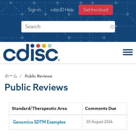
S
User
Sign in
cdiscID Help
Get Involved
k
account
i
menu
p
t
o
m
a
i
n
c
ホーム
Public Reviews
o
Public Reviews
n
t
e
n
Standard/Therapeutic Area
Comments Due
t
Genomics SDTM Examples
20 August 2026