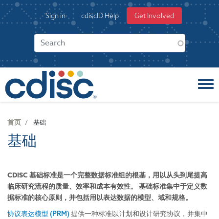
S
User
Sign in
cdiscID Help
Get Involved
k
account
i
menu
p
t
o
m
a
i
n
c
首页
基础
o
基础
n
t
e
n
CDISC 基础标准是一个完整数据标准组的根基，用以从头到尾提高
t
临床研究流程的质量、效率和成本有效性。 基础标准集中于定义数
据标准的核心原则，并包括用以表达数据的模型、域和规格。
协议表达模型 (PRM)
提供一种标准以计划和设计研究协议，并集中