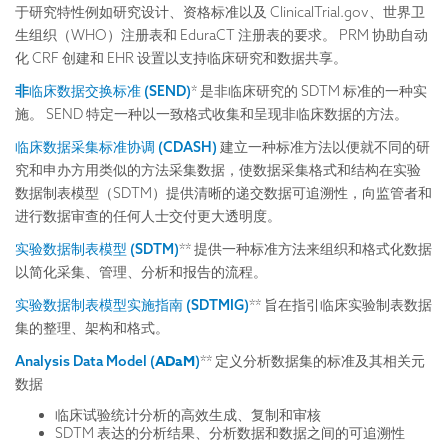
于研究特性例如研究设计、资格标准以及 ClinicalTrial.gov、世界卫
生组织（WHO）注册表和 EduraCT 注册表的要求。 PRM 协助自动
化 CRF 创建和 EHR 设置以支持临床研究和数据共享。
非
临床数据交换标准 (SEND)
* 是非临床研究的 SDTM 标准的一种实
施。 SEND 特定一种以一致格式收集和呈现非临床数据的方法。
临床数据采集标准协调 (CDASH)
建立一种标准方法以便就不同的研
究和申办方用类似的方法采集数据，使数据采集格式和结构在实验
数据制表模型（SDTM）提供清晰的递交数据可追溯性，向监管者和
进行数据审查的任何人士交付更大透明度。
实验数据制表模型 (SDTM)
** 提供一种标准方法来组织和格式化数据
以简化采集、管理、分析和报告的流程。
实验数据制表模型实施指南 (SDTMIG)
** 旨在指引临床实验制表数据
集的整理、架构和格式。
ADaM
Analysis Data Model (
)
** 定义分析数据集的标准及其相关元
数据
临床试验统计分析的高效生成、复制和审核
SDTM 表达的分析结果、分析数据和数据之间的可追溯性